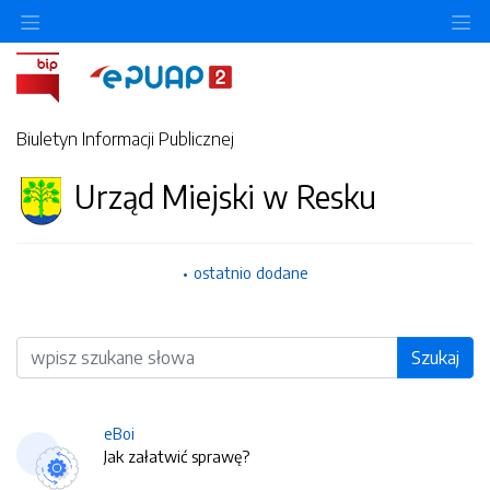
O
Biuletyn Informacji Publicznej
Urząd Miejski w Resku
ostatnio dodane
Wyszukiwarka
Szukaj
eBoi
Jak załatwić sprawę?