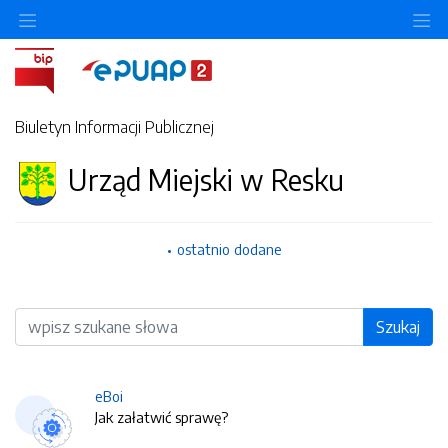
O
Biuletyn Informacji Publicznej
Urząd Miejski w Resku
ostatnio dodane
Wyszukiwarka
Szukaj
eBoi
Jak załatwić sprawę?