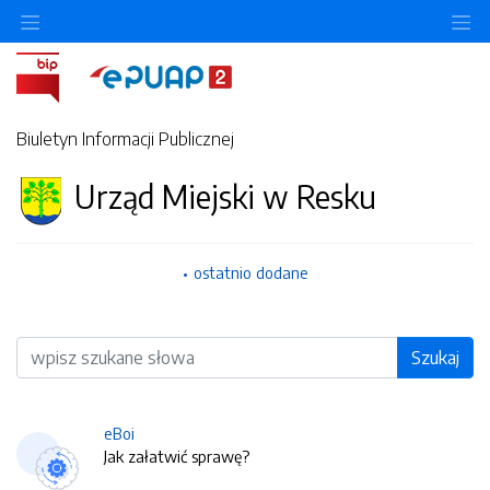
O
Biuletyn Informacji Publicznej
Urząd Miejski w Resku
ostatnio dodane
Wyszukiwarka
Szukaj
eBoi
Jak załatwić sprawę?