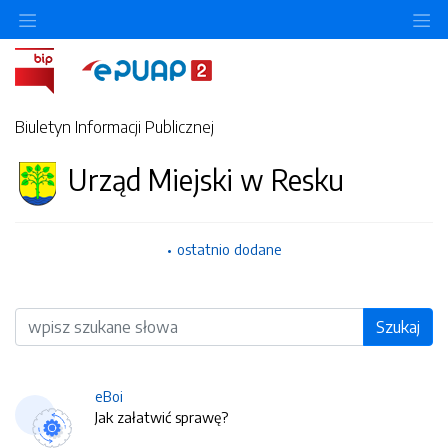
O
Biuletyn Informacji Publicznej
Urząd Miejski w Resku
ostatnio dodane
Wyszukiwarka
Szukaj
eBoi
Jak załatwić sprawę?