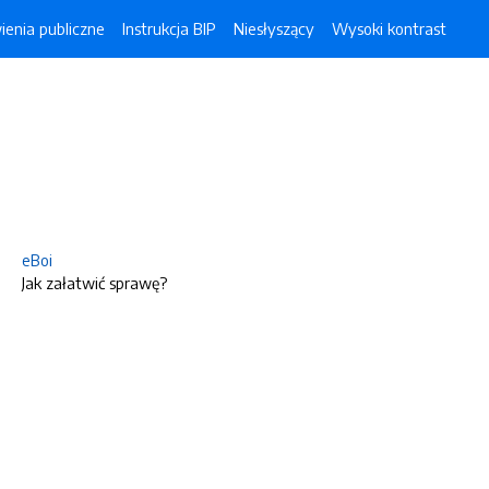
enia publiczne
Instrukcja BIP
Niesłyszący
Wysoki kontrast
eBoi
Jak załatwić sprawę?