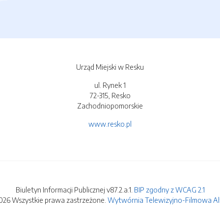
Urząd Miejski w Resku
ul. Rynek 1
72-315, Resko
Zachodniopomorskie
www.resko.pl
Biuletyn Informacji Publicznej v87.2.a.1.
BIP zgodny z WCAG 2.1
026 Wszystkie prawa zastrzeżone.
Wytwórnia Telewizyjno-Filmowa Alfa