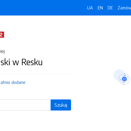
UA
EN
DE
Zamówi
nej
jski w Resku
tatnio dodane
Szukaj