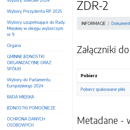
Wybory Sołeckie 2024
ZDR-2
Wybory Prezydenta RP 2025
Wybory uzupełniające do Rady
INFORMACJE
Dokument
Miejskiej w okręgu wyborczym
nr 9
Organa
Załączniki d
GMINNE JEDNOSTKI
ORGANIZACYJNE ORAZ
SPÓŁKI
Pobierz
Wybory do Parlamentu
Europejskiego 2024
Pobierz spakowane pliki
RADA MIEJSKA
JEDNOSTKI POMOCNICZE
Metadane - w
OCHRONA DANYCH
OSOBOWYCH