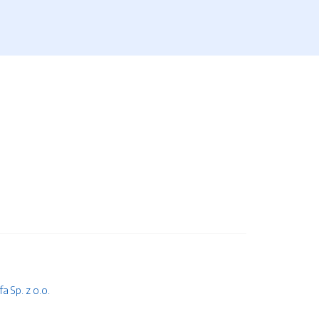
 Sp. z o.o.