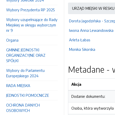
Wybory Sołeckie 2024
URZĄD MIEJSKI W RESKU
Wybory Prezydenta RP 2025
Wybory uzupełniające do Rady
Dorota Jagodzińska - Szcze
Miejskiej w okręgu wyborczym
nr 9
Iwona Anna Lewandowska
Arleta Łabas
Organa
Monika Sikorska
GMINNE JEDNOSTKI
ORGANIZACYJNE ORAZ
SPÓŁKI
Metadane - w
Wybory do Parlamentu
Europejskiego 2024
Akcja
RADA MIEJSKA
JEDNOSTKI POMOCNICZE
Dodanie dokumentu:
OCHRONA DANYCH
Osoba, która wytworzyła i
OSOBOWYCH