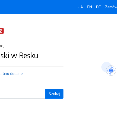
UA
EN
DE
Zamówi
nej
jski w Resku
tatnio dodane
Szukaj