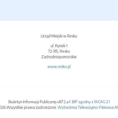
Urząd Miejski w Resku
ul. Rynek 1
72-315, Resko
Zachodniopomorskie
www.resko.pl
Biuletyn Informacji Publicznej v87.2.a.1.
BIP zgodny z WCAG 2.1
026 Wszystkie prawa zastrzeżone.
Wytwórnia Telewizyjno-Filmowa Alfa