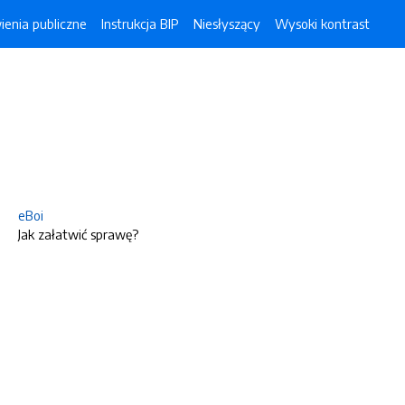
enia publiczne
Instrukcja BIP
Niesłyszący
Wysoki kontrast
eBoi
Jak załatwić sprawę?