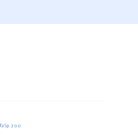
 Sp. z o.o.