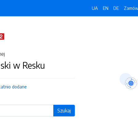
UA
EN
DE
Zamówi
nej
jski w Resku
tatnio dodane
Szukaj