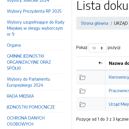
Wybory Sołeckie 2024
Lista do
Wybory Prezydenta RP 2025
Wybory uzupełniające do Rady
Strona główna
URZĄD 
Miejskiej w okręgu wyborczym
nr 9
Organa
Pokaż
pozycji
GMINNE JEDNOSTKI
ORGANIZACYJNE ORAZ
Nazwa do
SPÓŁKI
Kierownic
Wybory do Parlamentu
Europejskiego 2024
Pracownicy
RADA MIEJSKA
Urząd Miej
JEDNOSTKI POMOCNICZE
OCHRONA DANYCH
Pozycje od 1 do 3 z 3 łącznie
OSOBOWYCH