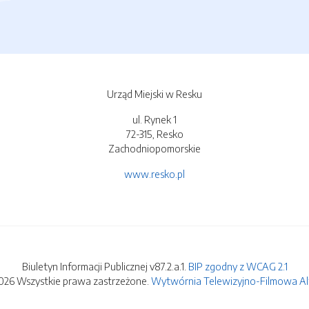
Urząd Miejski w Resku
ul. Rynek 1
72-315, Resko
Zachodniopomorskie
www.resko.pl
Biuletyn Informacji Publicznej v87.2.a.1.
BIP zgodny z WCAG 2.1
026 Wszystkie prawa zastrzeżone.
Wytwórnia Telewizyjno-Filmowa Alfa