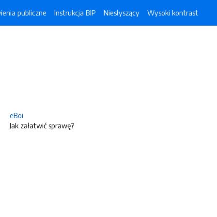
enia publiczne
Instrukcja BIP
Niesłyszący
Wysoki kontrast
eBoi
Jak załatwić sprawę?