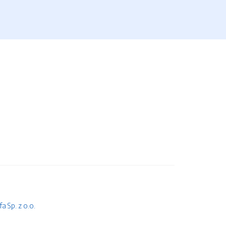
 Sp. z o.o.