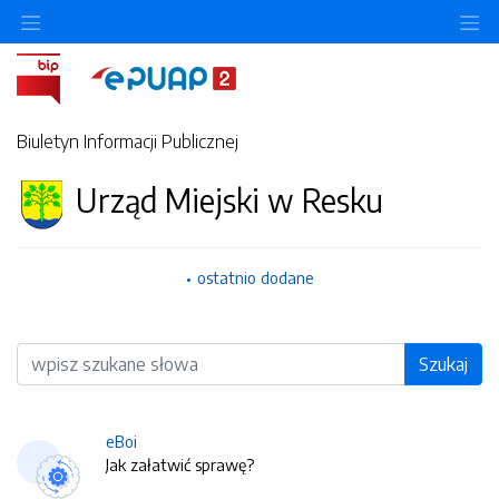
O
Biuletyn Informacji Publicznej
Urząd Miejski w Resku
ostatnio dodane
Wyszukiwarka
Szukaj
eBoi
Jak załatwić sprawę?