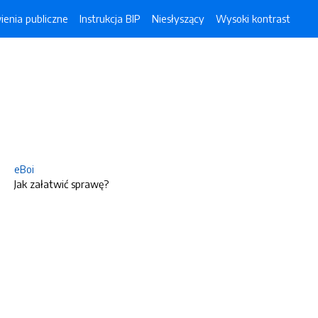
enia publiczne
Instrukcja BIP
Niesłyszący
Wysoki kontrast
eBoi
Jak załatwić sprawę?