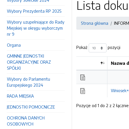
Wybory Sołeckie 2024
Lista do
Wybory Prezydenta RP 2025
Wybory uzupełniające do Rady
Strona główna
INFORM
Miejskiej w okręgu wyborczym
nr 9
Organa
Pokaż
pozycji
GMINNE JEDNOSTKI
ORGANIZACYJNE ORAZ
Nazwa d
SPÓŁKI
Wybory do Parlamentu
Europejskiego 2024
Wniosek+
RADA MIEJSKA
Pozycje od 1 do 2 z 2 łącznie
JEDNOSTKI POMOCNICZE
OCHRONA DANYCH
OSOBOWYCH