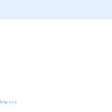
 Sp. z o.o.