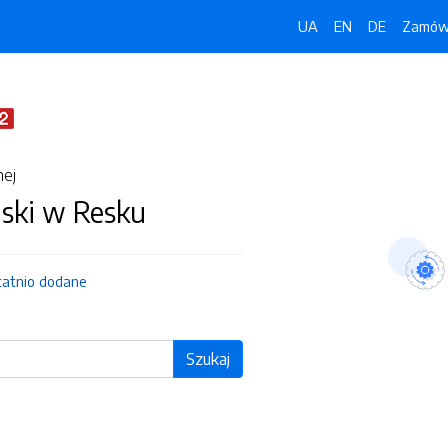
UA
EN
DE
Zamówi
nej
jski w Resku
tatnio dodane
Szukaj