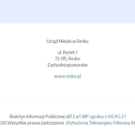
Urząd Miejski w Resku
ul. Rynek 1
72-315, Resko
Zachodniopomorskie
www.resko.pl
Biuletyn Informacji Publicznej v87.2.a.1.
BIP zgodny z WCAG 2.1
026 Wszystkie prawa zastrzeżone.
Wytwórnia Telewizyjno-Filmowa Alfa