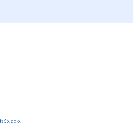
 Sp. z o.o.