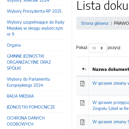
Wybory Sołeckie 2024
Lista do
Wybory Prezydenta RP 2025
Wybory uzupełniające do Rady
Strona główna
PRAWO
Miejskiej w okręgu wyborczym
nr 9
Organa
Pokaż
pozycji
GMINNE JEDNOSTKI
ORGANIZACYJNE ORAZ
SPÓŁKI
Nazwa dokumentu
Wybory do Parlamentu
W sprawie zmiany w
Europejskiego 2024
RADA MIEJSKA
W sprawie przejęci
JEDNOSTKI POMOCNICZE
Zespołu Szkół w Re
OCHRONA DANYCH
W sprawie zmiany S
OSOBOWYCH