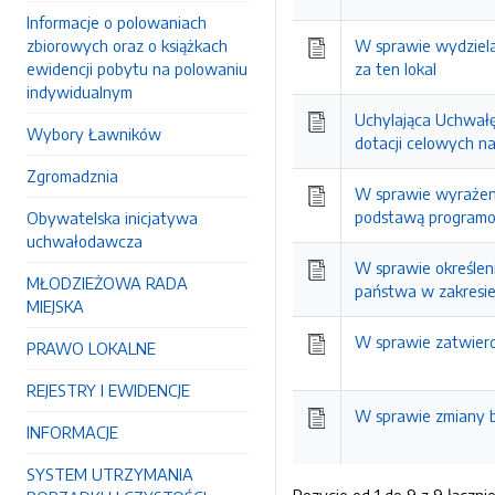
Informacje o polowaniach
zbiorowych oraz o książkach
W sprawie wydziela
ewidencji pobytu na polowaniu
za ten lokal
indywidualnym
Uchylająca Uchwałę 
Wybory Ławników
dotacji celowych n
Zgromadznia
W sprawie wyrażeni
podstawą program
Obywatelska inicjatywa
uchwałodawcza
W sprawie określen
MŁODZIEŻOWA RADA
państwa w zakresie
MIEJSKA
W sprawie zatwierd
PRAWO LOKALNE
REJESTRY I EWIDENCJE
W sprawie zmiany b
INFORMACJE
SYSTEM UTRZYMANIA