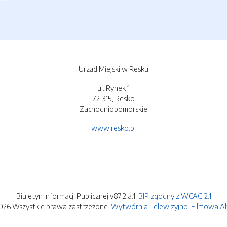
Urząd Miejski w Resku
ul. Rynek 1
72-315, Resko
Zachodniopomorskie
www.resko.pl
Biuletyn Informacji Publicznej v87.2.a.1.
BIP zgodny z WCAG 2.1
026 Wszystkie prawa zastrzeżone.
Wytwórnia Telewizyjno-Filmowa Alfa