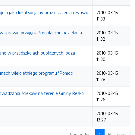
m jako lokal socjalny oraz ustalenia czynszu
2010-03-15
11:33
 sprawie przyjęcia "regulaminu udzielania
2010-03-15
11:32
ane w przedszkolach publicznych, poza
2010-03-15
11:30
amach wieloletniego programu "Pomoc
2010-03-15
11:28
rowadzania ścieków na terenie Gminy Resko
2010-03-15
11:26
2010-03-15
13:27
Poprzednia
1
Następna