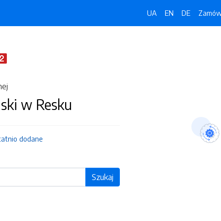
UA
EN
DE
Zamówi
nej
jski w Resku
tatnio dodane
Szukaj