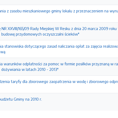
nia z zasobu mieszkaniowego gminy lokalu z przeznaczeniem na wynaje
NR XXVIII/165/09 Rady Miejskiej W Resku z dnia 20 marca 2009 roku w
a budowę przydomowych oczyszczalni ścieków"
a stanowiska dotyczącego zasad naliczania opłat za zajęcia realizow
ową
ia warunków odpłatności za pomoc w formie posiłków przyznaną w r
 dożywiania w latach 2010 - 2013"
zenia taryfy dla zbiorowego zaopatrzenia w wodę i zbiorowego odp
udżetu Gminy na 2010 r.