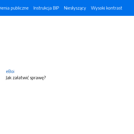
enia publiczne
Instrukcja BIP
Niesłyszący
Wysoki kontrast
eBoi
Jak załatwić sprawę?