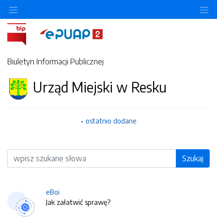
O
Biuletyn Informacji Publicznej
Urząd Miejski w Resku
ostatnio dodane
Wyszukiwarka
Szukaj
eBoi
Jak załatwić sprawę?