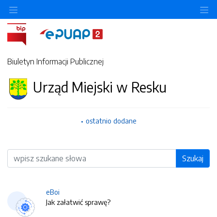
O
Biuletyn Informacji Publicznej
Urząd Miejski w Resku
ostatnio dodane
Wyszukiwarka
Szukaj
eBoi
Jak załatwić sprawę?