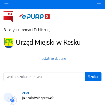
O
Biuletyn Informacji Publicznej
Urząd Miejski w Resku
ostatnio dodane
Wyszukiwarka
Szukaj
eBoi
Jak załatwić sprawę?