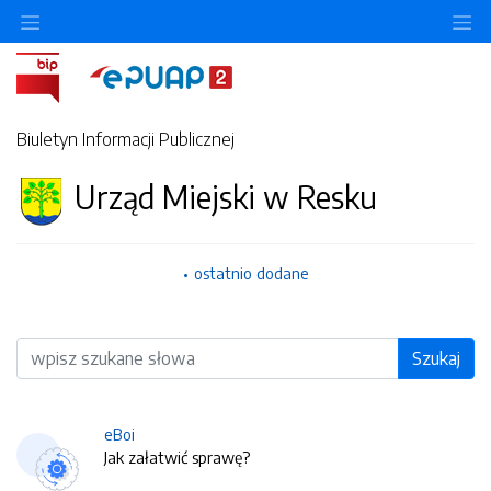
O
Biuletyn Informacji Publicznej
Urząd Miejski w Resku
ostatnio dodane
Wyszukiwarka
Szukaj
eBoi
Jak załatwić sprawę?