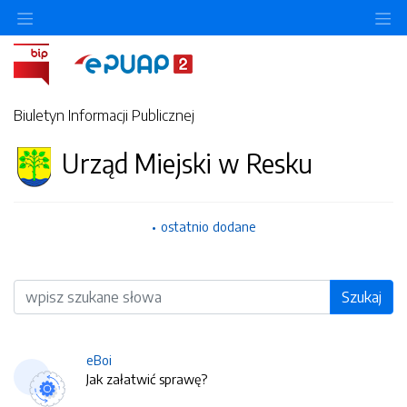
O
Biuletyn Informacji Publicznej
Urząd Miejski w Resku
ostatnio dodane
Wyszukiwarka
Szukaj
eBoi
Jak załatwić sprawę?