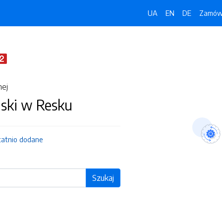
UA
EN
DE
Zamówi
nej
jski w Resku
tatnio dodane
Szukaj