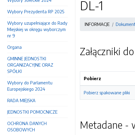
Wybory Sołeckie 2024
DL-1
Wybory Prezydenta RP 2025
Wybory uzupełniające do Rady
INFORMACJE
Dokument
Miejskiej w okręgu wyborczym
nr 9
Organa
Załączniki d
GMINNE JEDNOSTKI
ORGANIZACYJNE ORAZ
SPÓŁKI
Pobierz
Wybory do Parlamentu
Europejskiego 2024
Pobierz spakowane pliki
RADA MIEJSKA
JEDNOSTKI POMOCNICZE
Metadane - w
OCHRONA DANYCH
OSOBOWYCH