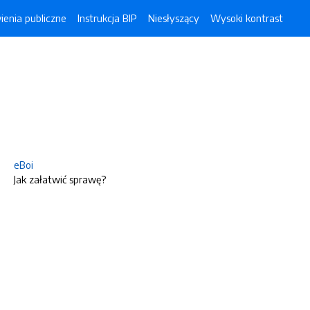
enia publiczne
Instrukcja BIP
Niesłyszący
Wysoki kontrast
eBoi
Jak załatwić sprawę?