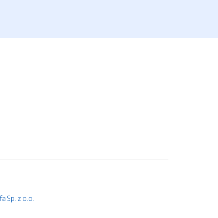
 Sp. z o.o.