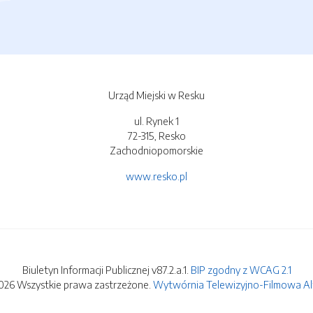
Urząd Miejski w Resku
ul. Rynek 1
72-315, Resko
Zachodniopomorskie
www.resko.pl
Biuletyn Informacji Publicznej v87.2.a.1.
BIP zgodny z WCAG 2.1
026 Wszystkie prawa zastrzeżone.
Wytwórnia Telewizyjno-Filmowa Alfa