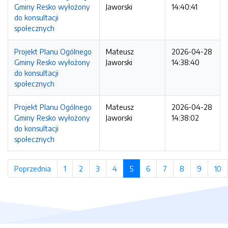
Gminy Resko wyłożony
Jaworski
14:40:41
do konsultacji
społecznych
Projekt Planu Ogólnego
Mateusz
2026-04-28
Gminy Resko wyłożony
Jaworski
14:38:40
do konsultacji
społecznych
Projekt Planu Ogólnego
Mateusz
2026-04-28
Gminy Resko wyłożony
Jaworski
14:38:02
do konsultacji
społecznych
Poprzednia
strona
1
strona
2
strona
3
strona
4
strona
5
(bieżąca strona)
6
strona
7
strona
8
strona
9
strona
10
s