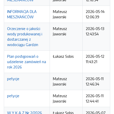
INFORMACJA DLA
Mateusz
2026-05-14
MIESZKAŃCÓW
Jaworski
12:06:39
Orzeczenie o jakości
Mateusz
2026-05-13
wody produkowanej i
Jaworski
12:43:54
dostarczanej z
wodociągu Gardzin
Plan postępowań o
Łukasz Sobis
2026-05-12
udzielenie zamówień na
11:43:21
rok 2026
petycje
Mateusz
2026-05-11
Jaworski
12:46:34
petycje
Mateusz
2026-05-11
Jaworski
12:44:41
W Y K A Z Nr 2/2026
Łukasz Sobis
2026-05-07