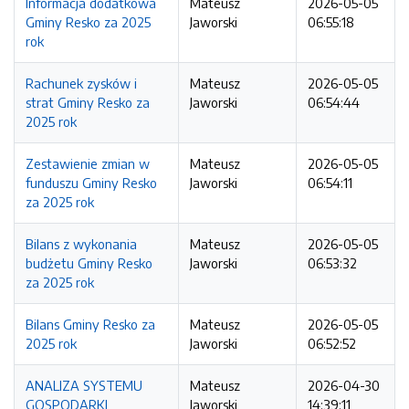
Informacja dodatkowa
Mateusz
2026-05-05
Gminy Resko za 2025
Jaworski
06:55:18
rok
Rachunek zysków i
Mateusz
2026-05-05
strat Gminy Resko za
Jaworski
06:54:44
2025 rok
Zestawienie zmian w
Mateusz
2026-05-05
funduszu Gminy Resko
Jaworski
06:54:11
za 2025 rok
Bilans z wykonania
Mateusz
2026-05-05
budżetu Gminy Resko
Jaworski
06:53:32
za 2025 rok
Bilans Gminy Resko za
Mateusz
2026-05-05
2025 rok
Jaworski
06:52:52
ANALIZA SYSTEMU
Mateusz
2026-04-30
GOSPODARKI
Jaworski
14:39:11