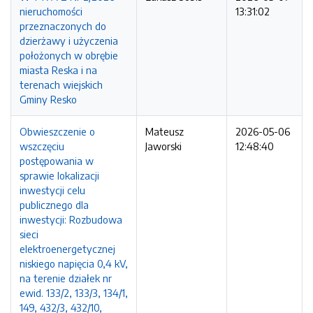
nieruchomości
13:31:02
przeznaczonych do
dzierżawy i użyczenia
położonych w obrębie
miasta Reska i na
terenach wiejskich
Gminy Resko
Obwieszczenie o
Mateusz
2026-05-06
wszczęciu
Jaworski
12:48:40
postępowania w
sprawie lokalizacji
inwestycji celu
publicznego dla
inwestycji: Rozbudowa
sieci
elektroenergetycznej
niskiego napięcia 0,4 kV,
na terenie działek nr
ewid. 133/2, 133/3, 134/1,
149, 432/3, 432/10,